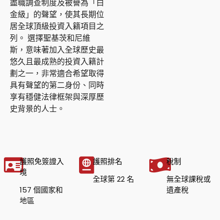
盡職調查制度及被譽為「白
金級」的聲望，使其長期位
居全球頂級投資入籍項目之
列。 選擇聖基茨和尼維
斯，意味著加入全球歷史最
悠久且最成熟的投資入籍計
劃之一，非常適合希望取得
具有聲望的第二身份、同時
享有穩健法律框架與深厚歷
史背景的人士。
護照免簽證入
護照排名
稅制
境
全球第 22 名
無全球課稅或
157 個國家和
遺產稅
地區