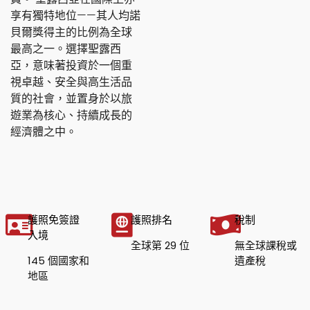
享有獨特地位——其人均諾
貝爾獎得主的比例為全球
最高之一。選擇聖露西
亞，意味著投資於一個重
視卓越、安全與高生活品
質的社會，並置身於以旅
遊業為核心、持續成長的
經濟體之中。
護照免簽證
護照排名
稅制
入境
全球第 29 位
無全球課稅或
145 個國家和
遺產稅
地區