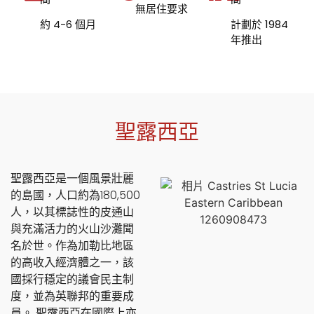
無居住要求
約 4-6 個月
計劃於 1984
年推出
聖露西亞
聖露西亞是一個風景壯麗
的島國，人口約為180,500
人，以其標誌性的皮通山
與充滿活力的火山沙灘聞
名於世。作為加勒比地區
的高收入經濟體之一，該
國採行穩定的議會民主制
度，並為英聯邦的重要成
員。 聖露西亞在國際上亦