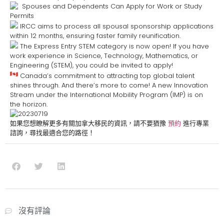
Spouses and Dependents Can Apply for Work or Study
Permits
IRCC aims to process all spousal sponsorship applications
within 12 months, ensuring faster family reunification.
The Express Entry STEM category is now open! If you have
work experience in Science, Technology, Mathematics, or
Engineering (STEM), you could be invited to apply!
Canada’s commitment to attracting top global talent
shines through. And there’s more to come! A new Innovation
Stream under the International Mobility Program (IMP) is on
the horizon.
如果您想瞭解更多有關加拿大移民的資訊，請不要猶豫
預約
進行專業
諮詢，尋找最適合您的路徑！
沒有評論