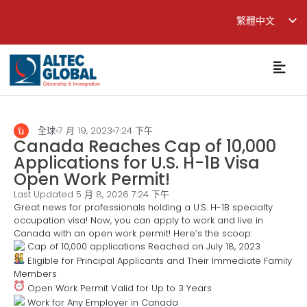
繁體中文
English
简体中文
全球
7 月 19, 2023
7:24 下午
Canada Reaches Cap of 10,000
Applications for U.S. H-1B Visa
Open Work Permit!
Last Updated 5 月 8, 2026
7:24 下午
Great news for professionals holding a U.S. H-1B specialty
occupation visa! Now, you can apply to work and live in
Canada with an open work permit! Here’s the scoop:
Cap of 10,000 applications Reached on July 18, 2023
Eligible for Principal Applicants and Their Immediate Family
Members
Open Work Permit Valid for Up to 3 Years
Work for Any Employer in Canada